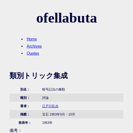
ofellabuta
Home
Archives
Quotes
類別トリック集成
別名：
暗号記法の種類
種別：
評論
著者：
江戸川乱歩
掲載：
宝石 1953年9月・10月
発表年：
1953年
備考：