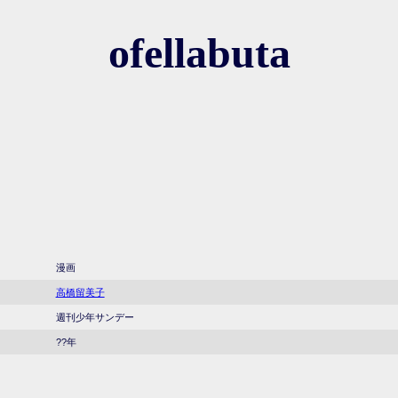
ofellabuta
漫画
高橋留美子
週刊少年サンデー
??年