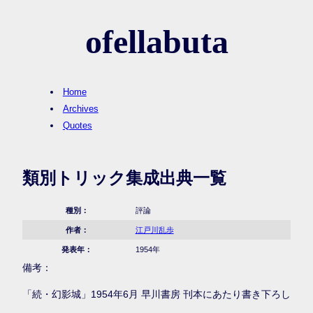
ofellabuta
Home
Archives
Quotes
類別トリック集成出典一覧
種別：
評論
作者：
江戸川乱歩
発表年：
1954年
備考：
「続・幻影城」1954年6月 早川書房 刊本にあたり書き下ろし