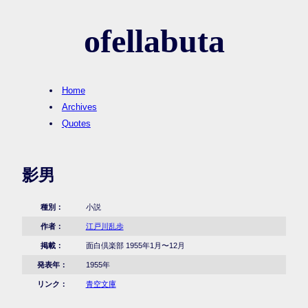
ofellabuta
Home
Archives
Quotes
影男
種別：
小説
作者：
江戸川乱歩
掲載：
面白倶楽部 1955年1月〜12月
発表年：
1955年
リンク：
青空文庫