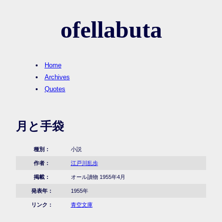
ofellabuta
Home
Archives
Quotes
月と手袋
種別：
小説
作者：
江戸川乱歩
掲載：
オール讀物 1955年4月
発表年：
1955年
リンク：
青空文庫