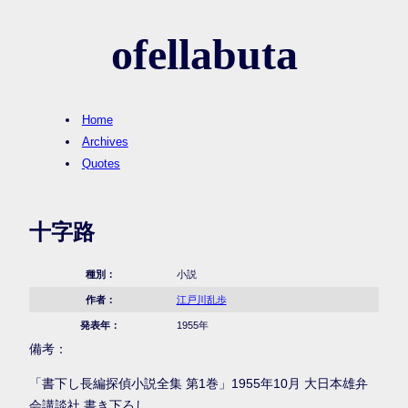
ofellabuta
Home
Archives
Quotes
十字路
種別：
小説
作者：
江戸川乱歩
発表年：
1955年
備考：
「書下し長編探偵小説全集 第1巻」1955年10月 大日本雄弁
会講談社 書き下ろし