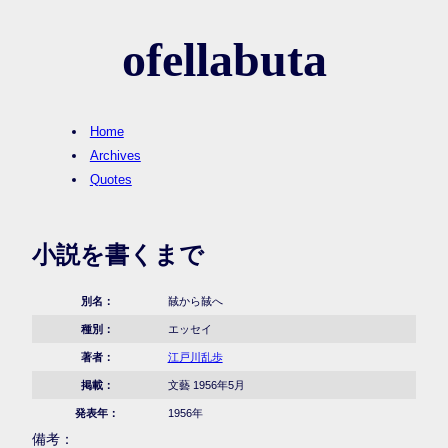
ofellabuta
Home
Archives
Quotes
小説を書くまで
別名：
馘から馘へ
種別：
エッセイ
著者：
江戸川乱歩
掲載：
文藝 1956年5月
発表年：
1956年
備考：