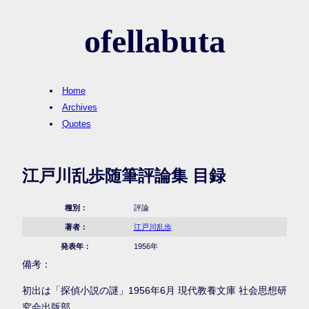
ofellabuta
Home
Archives
Quotes
江戸川乱歩随筆評論集 目録
種別：
評論
著者：
江戸川乱歩
発表年：
1956年
備考：
初出は「探偵小説の謎」1956年6月 現代教養文庫 社会思想研
究会出版部