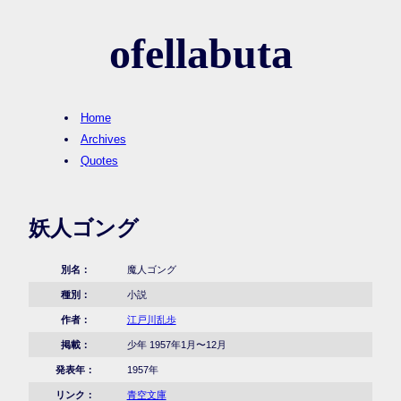
ofellabuta
Home
Archives
Quotes
妖人ゴング
別名：
魔人ゴング
種別：
小説
作者：
江戸川乱歩
掲載：
少年 1957年1月〜12月
発表年：
1957年
リンク：
青空文庫