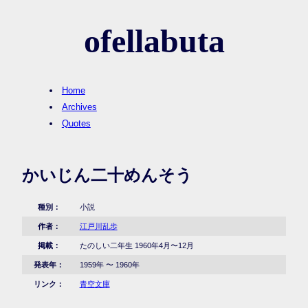
ofellabuta
Home
Archives
Quotes
かいじん二十めんそう
種別：
小説
作者：
江戸川乱歩
掲載：
たのしい二年生 1960年4月〜12月
発表年：
1959年 〜 1960年
リンク：
青空文庫