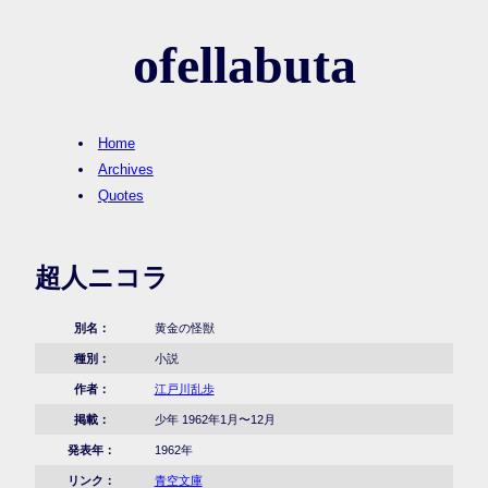
ofellabuta
Home
Archives
Quotes
超人ニコラ
別名：
黄金の怪獣
種別：
小説
作者：
江戸川乱歩
掲載：
少年 1962年1月〜12月
発表年：
1962年
リンク：
青空文庫