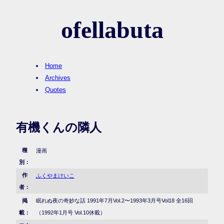
ofellabuta
Home
Archives
Quotes
有機くんの隣人
種
漫画
別：
作
ふくやまけいこ
者：
掲
眠れぬ夜の奇妙な話 1991年7月Vol.2〜1993年3月号Vol18 全16回
載：
（1992年1月号 Vol.10休載）