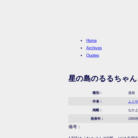
Home
Archives
Quotes
星の島のるるちゃん
種別：
漫画
作者：
ふく
掲載：
なかよし
発表年：
1993
備考：