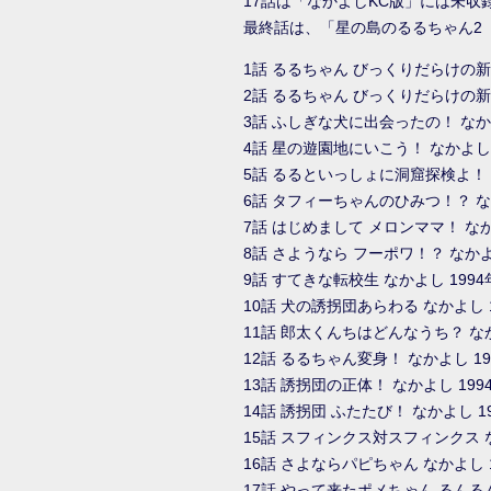
17話は「なかよしKC版」には未収
最終話は、「星の島のるるちゃん2
1話 るるちゃん びっくりだらけの新
2話 るるちゃん びっくりだらけの新
3話 ふしぎな犬に出会ったの！ なかよ
4話 星の遊園地にいこう！ なかよし 
5話 るるといっしょに洞窟探検よ！ な
6話 タフィーちゃんのひみつ！？ なか
7話 はじめまして メロンママ！ なか
8話 さようなら フーポワ！？ なかよし
9話 すてきな転校生 なかよし 1994
10話 犬の誘拐団あらわる なかよし 1
11話 郎太くんちはどんなうち？ なか
12話 るるちゃん変身！ なかよし 19
13話 誘拐団の正体！ なかよし 199
14話 誘拐団 ふたたび！ なかよし 1
15話 スフィンクス対スフィンクス なか
16話 さよならパピちゃん なかよし 1
17話 やって来たポメちゃん るんるん 