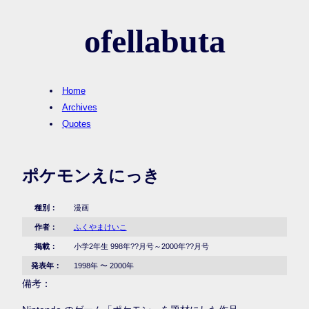
ofellabuta
Home
Archives
Quotes
ポケモンえにっき
種別：
漫画
作者：
ふくやまけいこ
掲載：
小学2年生 998年??月号～2000年??月号
発表年：
1998年 〜 2000年
備考：