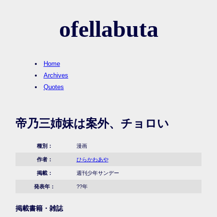
ofellabuta
Home
Archives
Quotes
帝乃三姉妹は案外、チョロい
種別：
漫画
作者：
ひらかわあや
掲載：
週刊少年サンデー
発表年：
??年
掲載書籍・雑誌