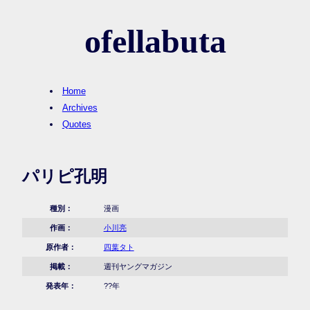
ofellabuta
Home
Archives
Quotes
パリピ孔明
種別：
漫画
作画：
小川亮
原作者：
四葉タト
掲載：
週刊ヤングマガジン
発表年：
??年