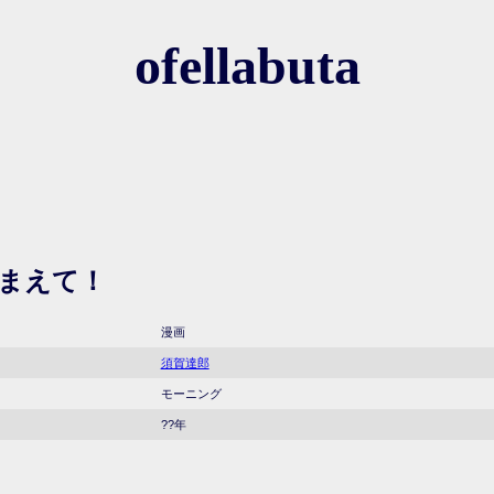
ofellabuta
まえて！
漫画
須賀達郎
モーニング
??年