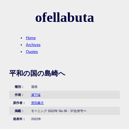
ofellabuta
Home
Archives
Quotes
平和の国の島崎へ
種別：
漫画
作画：
瀬下猛
原作者：
濱田轟天
掲載：
モーニング 2022年 No.36・37合併号〜
発表年：
2022年