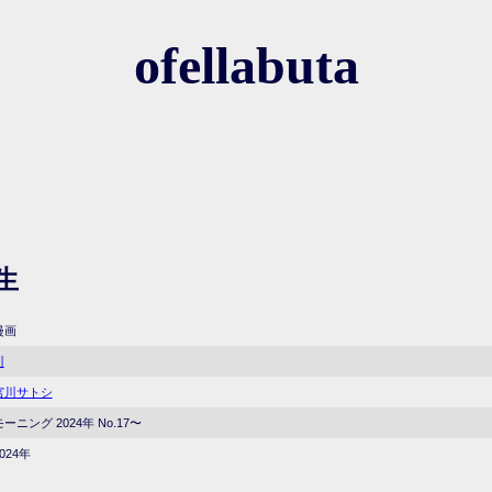
ofellabuta
生
漫画
川
宮川サトシ
モーニング 2024年 No.17〜
024年