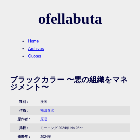
ofellabuta
Home
Archives
Quotes
ブラックカラー 〜悪の組織をマネ
ジメント〜
種別：
漫画
作画：
福田泰宏
原作者：
原理
掲載：
モーニング 2024年 No.25〜
発表年：
2024年