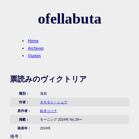
ofellabuta
Home
Archives
Quotes
票読みのヴィクトリア
種別：
漫画
作者：
オキモト・シュウ
原作者：
鈴木コイチ
掲載：
モーニング 2024年 No.29〜
発表年：
2024年
備考：