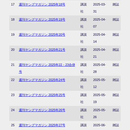
17
週刊ヤングマガジン 2025年18号
講談
2025-03-
雑誌
社
31
18
週刊ヤングマガジン 2025年19号
講談
2025-04-
雑誌
社
07
19
週刊ヤングマガジン 2025年20号
講談
2025-04-
雑誌
社
14
20
週刊ヤングマガジン 2025年21号
講談
2025-04-
雑誌
社
21
21
週刊ヤングマガジン 2025年22・23合併
講談
2025-04-
雑誌
号
社
28
22
週刊ヤングマガジン 2025年24号
講談
2025-05-
雑誌
社
12
23
週刊ヤングマガジン 2025年25号
講談
2025-05-
雑誌
社
19
24
週刊ヤングマガジン 2025年26号
講談
2025-05-
雑誌
社
26
25
週刊ヤングマガジン 2025年27号
講談
2025-06-
雑誌