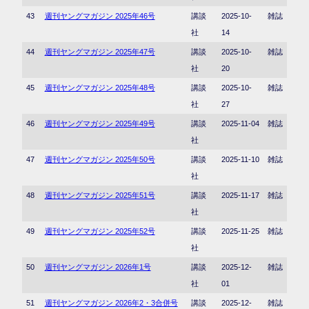
43
週刊ヤングマガジン 2025年46号
講談
2025-10-
雑誌
社
14
44
週刊ヤングマガジン 2025年47号
講談
2025-10-
雑誌
社
20
45
週刊ヤングマガジン 2025年48号
講談
2025-10-
雑誌
社
27
46
週刊ヤングマガジン 2025年49号
講談
2025-11-04
雑誌
社
47
週刊ヤングマガジン 2025年50号
講談
2025-11-10
雑誌
社
48
週刊ヤングマガジン 2025年51号
講談
2025-11-17
雑誌
社
49
週刊ヤングマガジン 2025年52号
講談
2025-11-25
雑誌
社
50
週刊ヤングマガジン 2026年1号
講談
2025-12-
雑誌
社
01
51
週刊ヤングマガジン 2026年2・3合併号
講談
2025-12-
雑誌