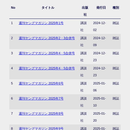
No
タイトル
出版
発行日
種別
社
1
週刊ヤングマガジン 2025年1号
講談
2024-12-
雑誌
社
02
2
週刊ヤングマガジン 2025年2・3合併号
講談
2024-12-
雑誌
社
09
3
週刊ヤングマガジン 2025年4・5合併号
講談
2024-12-
雑誌
社
23
4
週刊ヤングマガジン 2025年4・5合併号
講談
2024-12-
雑誌
社
23
5
週刊ヤングマガジン 2025年6号
講談
2025-01-
雑誌
社
06
6
週刊ヤングマガジン 2025年7号
講談
2025-01-
雑誌
社
10
7
週刊ヤングマガジン 2025年8号
講談
2025-01-
雑誌
社
20
8
週刊ヤングマガジン 2025年9号
講談
2025-01-
雑誌