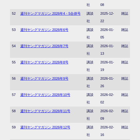
社
08
52
週刊ヤングマガジン 2026年4・5合併号
講談
2025-12-
雑誌
社
22
53
週刊ヤングマガジン 2026年6号
講談
2026-01-
雑誌
社
05
54
週刊ヤングマガジン 2026年7号
講談
2026-01-
雑誌
社
13
55
週刊ヤングマガジン 2026年8号
講談
2026-01-
雑誌
社
19
56
週刊ヤングマガジン 2026年9号
講談
2026-01-
雑誌
社
26
57
週刊ヤングマガジン 2026年10号
講談
2026-02-
雑誌
社
02
58
週刊ヤングマガジン 2026年11号
講談
2026-02-
雑誌
社
09
59
週刊ヤングマガジン 2026年12号
講談
2026-02-
雑誌
社
16