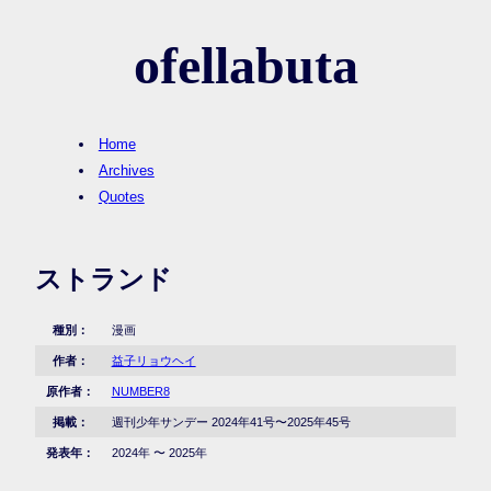
ofellabuta
Home
Archives
Quotes
ストランド
種別：
漫画
作者：
益子リョウヘイ
原作者：
NUMBER8
掲載：
週刊少年サンデー 2024年41号〜2025年45号
発表年：
2024年 〜 2025年