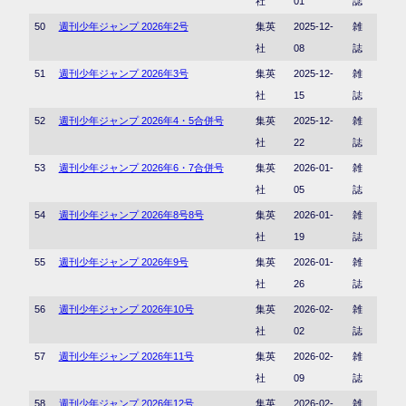
社
01
誌
50
週刊少年ジャンプ 2026年2号
集英
2025-12-
雑
社
08
誌
51
週刊少年ジャンプ 2026年3号
集英
2025-12-
雑
社
15
誌
52
週刊少年ジャンプ 2026年4・5合併号
集英
2025-12-
雑
社
22
誌
53
週刊少年ジャンプ 2026年6・7合併号
集英
2026-01-
雑
社
05
誌
54
週刊少年ジャンプ 2026年8号8号
集英
2026-01-
雑
社
19
誌
55
週刊少年ジャンプ 2026年9号
集英
2026-01-
雑
社
26
誌
56
週刊少年ジャンプ 2026年10号
集英
2026-02-
雑
社
02
誌
57
週刊少年ジャンプ 2026年11号
集英
2026-02-
雑
社
09
誌
58
週刊少年ジャンプ 2026年12号
集英
2026-02-
雑