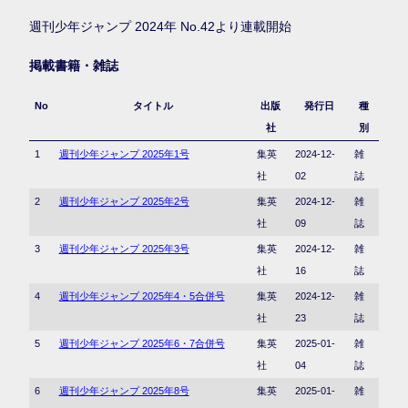
週刊少年ジャンプ 2024年 No.42より連載開始
掲載書籍・雑誌
No
タイトル
出版
発行日
種
社
別
1
週刊少年ジャンプ 2025年1号
集英
2024-12-
雑
社
02
誌
2
週刊少年ジャンプ 2025年2号
集英
2024-12-
雑
社
09
誌
3
週刊少年ジャンプ 2025年3号
集英
2024-12-
雑
社
16
誌
4
週刊少年ジャンプ 2025年4・5合併号
集英
2024-12-
雑
社
23
誌
5
週刊少年ジャンプ 2025年6・7合併号
集英
2025-01-
雑
社
04
誌
6
週刊少年ジャンプ 2025年8号
集英
2025-01-
雑