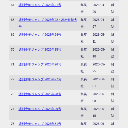
67
週刊少年ジャンプ 2026年21号
集英
2026-04-
雑
社
20
誌
68
週刊少年ジャンプ 2026年22・23合併特大
集英
2026-04-
雑
号
社
27
誌
69
週刊少年ジャンプ 2026年24号
集英
2026-05-
雑
社
11
誌
70
週刊少年ジャンプ 2026年25号
集英
2026-05-
雑
社
18
誌
71
週刊少年ジャンプ 2026年26号
集英
2026-05-
雑
社
25
誌
72
週刊少年ジャンプ 2026年27号
集英
2026-06-
雑
社
01
誌
73
週刊少年ジャンプ 2026年28号
集英
2026-06-
雑
社
08
誌
74
週刊少年ジャンプ 2026年29号
集英
2026-06-
雑
社
15
誌
75
週刊少年ジャンプ 2026年31号
集英
2026-06-
雑