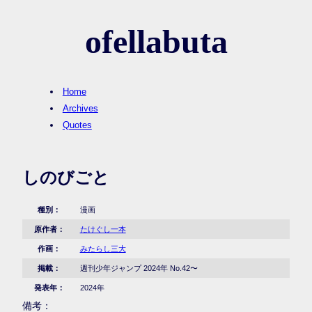
ofellabuta
Home
Archives
Quotes
しのびごと
種別：
漫画
原作者：
たけぐし一本
作画：
みたらし三大
掲載：
週刊少年ジャンプ 2024年 No.42〜
発表年：
2024年
備考：