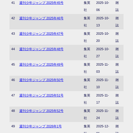
41
週刊少年ジャンプ 2025年45号
集英
2025-10-
雑
社
06
誌
42
週刊少年ジャンプ 2025年46号
集英
2025-10-
雑
社
13
誌
43
週刊少年ジャンプ 2025年47号
集英
2025-10-
雑
社
20
誌
44
週刊少年ジャンプ 2025年48号
集英
2025-10-
雑
社
27
誌
45
週刊少年ジャンプ 2025年49号
集英
2025-11-
雑
社
03
誌
46
週刊少年ジャンプ 2025年50号
集英
2025-11-
雑
社
10
誌
47
週刊少年ジャンプ 2025年51号
集英
2025-11-
雑
社
17
誌
48
週刊少年ジャンプ 2025年52号
集英
2025-11-
雑
社
24
誌
49
週刊少年ジャンプ 2026年1号
集英
2025-12-
雑