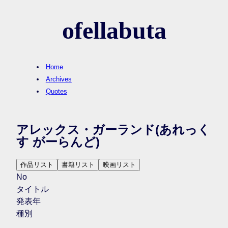
ofellabuta
Home
Archives
Quotes
アレックス・ガーランド
(あれっく
す がーらんど)
作品リスト
書籍リスト
映画リスト
No
タイトル
発表年
種別