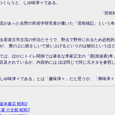
裁つくらうと、しゆ味津々である。
「習俗雑
流があった在野の民俗学研究者が書いた「習俗雑記」という本
る茶道古市古流の作法だそうで、野点で野外に出るため必然的
、 糞の上に紙をしいて拾い上げるというのは秘伝というほどの
ては、ほかにトイレ関係では著名な李家正文の「厠(加波夜)考
言及されているが、内容的には ほぼ同じで同じ元ネタを参照
しゆ味津々である」とは「趣味津々」だと思うが、「興味津々
坂本書店 昭和2
著 六文館,昭和7