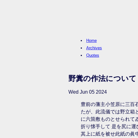
Home
Archives
Quotes
野糞の作法について
Wed Jun 05 2024
豊前の藩主小笠原に三百
たが、此流儀では野立箱
に六箇敷ものとせられて
折り懐手して 是を尻に
其上に紙を被せ此紙の眞