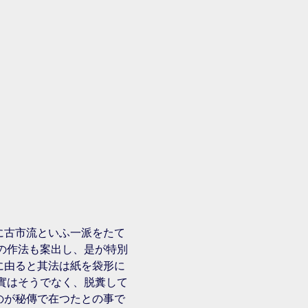
に古市流といふ一派をたて
の作法も案出し、是が特別
に由ると其法は紙を袋形に
實はそうでなく、脱糞して
のが秘傳で在つたとの事で