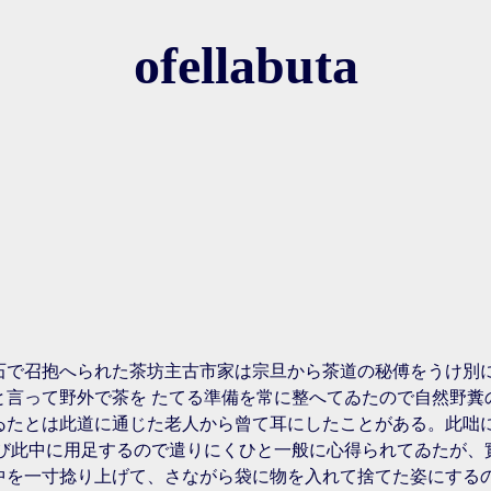
ofellabuta
石で召抱へられた茶坊主古市家は宗旦から茶道の秘傅をうけ別
と言って野外で茶を たてる準備を常に整へてゐたので自然野糞
ゐたとは此道に通じた老人から曾て耳にしたことがある。此咄
運び此中に用足するので遣りにくひと一般に心得られてゐたが、
中を一寸捻り上げて、さながら袋に物を入れて捨てた姿にする