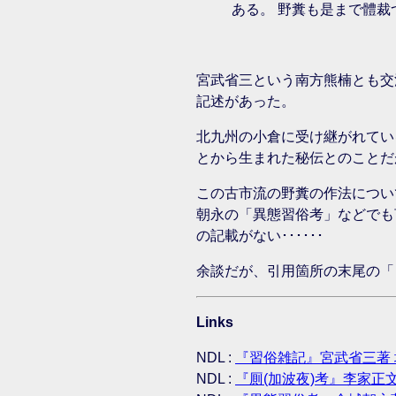
ある。 野糞も是まで體
宮武省三という南方熊楠とも交
記述があった。
北九州の小倉に受け継がれてい
とから生まれた秘伝とのことだが
この古市流の野糞の作法につい
朝永の「異態習俗考」などでも
の記載がない･･････
余談だが、引用箇所の末尾の「
Links
NDL :
『習俗雑記』宮武省三著 
NDL :
『厠(加波夜)考』李家正文