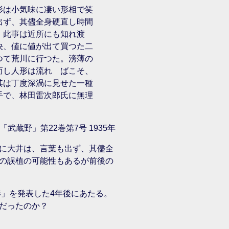
形は小気味に凄い形相で笑
出ず、其儘全身硬直し時間
。此事は近所にも知れ渡
決、値に値が出て買つた二
つて荒川に行つた。滂薄の
而し人形は流れゝばこそ、
其は丁度深渦に見せた一種
手で、林田雷次郎氏に無理
武蔵野」第22巻第7号 1935年
に大井は、言葉も出ず、其儘全
の誤植の可能性もあるが前後の
形」を発表した4年後にあたる。
だったのか？