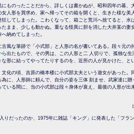
誌にものったことだから、詳しくは書かぬが、昭和四年の暮、
の女人形を買求め、家へ帰ってその箱を開くと、生きた様な美
発狂してしまった。こわくなって、箱ごと荒川へ捨てると、水
ったまま、少しも動かぬ。重なる怪異に胆を消した大井某の妻女
寺へ納めてしまった。
に古風な筆跡で「小式部」と人形の名が書いてある。段々元の
から出たもので、その男は、この人形と二 人切りで、孤独な生
々な形に結ってやってたりするのを、近所の人が見かけた、と
、文化の頃、吉原の橋本楼に小式部太夫という遊女があった。
る為に、人形師に頼んで、自分の姿を三体 刻ませ、武家達に贈
っている間に、当の小式部は段々身体が衰え、最後の人形が出
入りだったのか、1975年に雑誌「キング」に発表した「フラ