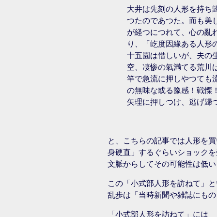
大井は先刻の人形を持ち
つたのであつた。而も美
が経つにつれて、心の亂
り、「屹度因緣ある人形
十五園は惜しいが、夫の
空、凄惨の氣満てる荒川
竿で急流に押しやつても
の無味な或る豫感！戦慄
矢理に押しつけ、逃げ歸
と、こちらの記事では人形を買
身硬直」するぐらいショックを
文脈からしてその可能性は低い
この「小式部人形を訪ねて」と
乱歩は「当時新聞や雑誌にもの
「小式部人形を訪ねて」には