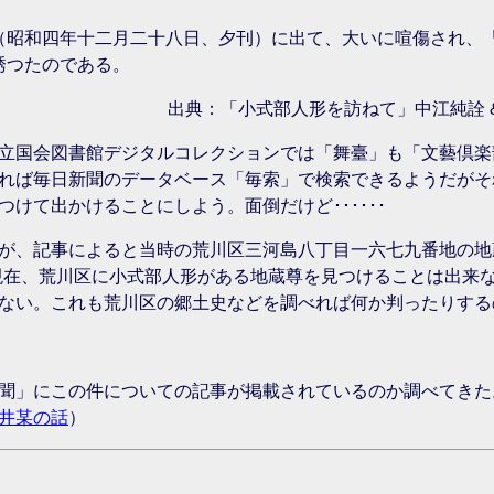
（昭和四年十二月二十八日、夕刊）に出て、大いに喧傷され、
誘つたのである。
出典：「小式部人形を訪ねて」中江純詮 & 朝
立国会図書館デジタルコレクションでは「舞臺」も「文藝倶楽
れば毎日新聞のデータベース「毎索」で検索できるようだがそ
けて出かけることにしよう。面倒だけど･･････
が、記事によると当時の荒川区三河島八丁目一六七九番地の地
現在、荒川区に小式部人形がある地蔵尊を見つけることは出来
ない。これも荒川区の郷土史などを調べれば何か判ったりする
聞」にこの件についての記事が掲載されているのか調べてきた
井某の話
）