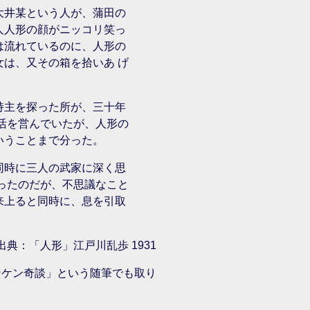
大井某という人が、蒲田の
人人形の顔がニッコリ笑っ
は流れているのに、人形の
は、又その箱を拾いあ げ
持主を探った所が、三十年
活を営んでいたが、人形の
いうことまで分った。
同時に三人の武家に深く思
ったのだが、不思議なこと
来上ると同時に、息を引取
出典：「人形」江戸川乱歩 1931
ンケン奇談」という随筆でも取り