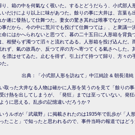
歸り、箱の中を何氣なく覗いた。するとどうだらう、小式部人
しいだけにより以上に味があつた。餘りの事に大井は、言葉も
れか遂に發熱して仕舞つた。妻女の驚き其れは唯事でなかつた
の事だから、今の中に荒川でも投げて仕舞つては」、と衆議一
生命にはかへられないと思つて、暮の二十五日に人形箱を背負
は、相變らず濁つて滔々と流れてゐる。人形箱を投げ込んだ。
流れず、氣の故爲か、反つて岸の方へ寄つてくる氣さへした。
！を漂はせてゐた。止むを得ず、引上げて持つて歸り、方々の
つた。
出典：「小式部人形を訪ねて」中江純詮 & 朝長淸純 「
い取った大井なる人物は確かに人形を笑うのを見て「餘りの事
受け熱を出してしまうが、「発狂」までは至っていない。発狂
ように思える。乱歩の記憶違いだろうか？
いうルポが「武蔵野」に掲載されたのは1935年で乱歩が「人
ったこと」で知ったと思われるので、事件当時の報道ではどう