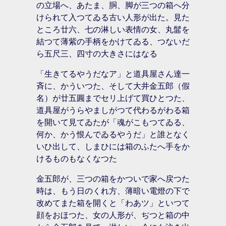
の立場へ、あたま、胴、脚が三つの箱へ分
けられて入つてゐる古い人形が出た。見た
ところ廿六、七の淋しい表情の女、丸髷を
結つて薄紫の手柄をかけてゐる、つないだ
ら五尺三、四寸の大きさにはなる
「生きてるやうだなア」と道具屋さん達一
斉に、かういつた、そして大井金五郎（假
名）が廿五圓までセリ上げて買ひとつた、
道具屋がうらやましがつて代わるがわる箱
を開いて見てゐたが「魂がこもつてゐる、
何か、かう恨んでゐるやうだ」と誰となく
いひ出して、しまひには箱のふたへ手をか
けるものもなくなつた
金五郎が、三つの箱をかついで家へ戻つた
時は、もう日のくれ方、薄暗い電燈の下で
改めてまた箱を開くと「わあツ」といつて
顔をおほつた、女の人形が、ぢつと箱の中