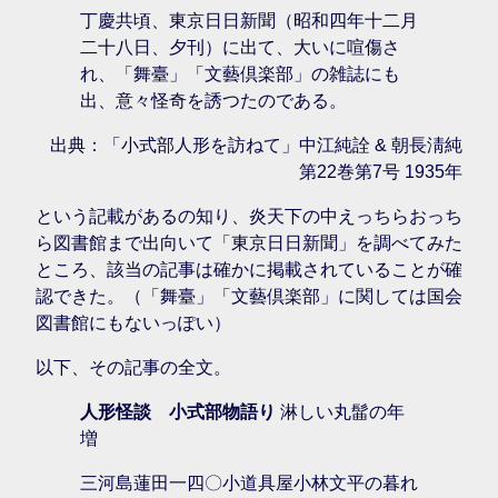
丁慶共頃、東京日日新聞（昭和四年十二月
二十八日、夕刊）に出て、大いに喧傷さ
れ、「舞臺」「文藝倶楽部」の雑誌にも
出、意々怪奇を誘つたのである。
出典：「小式部人形を訪ねて」中江純詮 & 朝長淸純
第22巻第7号 1935年
という記載があるの知り、炎天下の中えっちらおっち
ら図書館まで出向いて「東京日日新聞」を調べてみた
ところ、該当の記事は確かに掲載されていることが確
認できた。（「舞臺」「文藝倶楽部」に関しては国会
図書館にもないっぽい）
以下、その記事の全文。
人形怪談 小式部物語り
淋しい丸髷の年
増
三河島蓮田一四〇小道具屋小林文平の暮れ