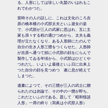
る。人形にしては珍しい丸髷のいはれもこ
れでわかつた。
當時その人の話しに、これは文化のころ吉
原の橋本楼の小式部太夫といふ遊女の姿
で、小式部が三人の武家に思はれ、互に主
家も浪々する程の通ひつめから、太夫も義
理が立たなくなり、ある人形師にたのんで
自分の生き人形三體をつくらせた。人形師
が吉原へ通つて頻に小式部の顔をにらんで
製作してゐる年頃から、小式部はひどくや
つれだし、いよいよ最後といふ日に出来上
つた自分の顔を見つめつゝ遂に息が絶えて
しまつた。
遺書によつて、その三體が三人の武士に贈
られたのは勿論で、その中の一體が即ち、
これだといふのである。題して「昭和怪談
人形」一席の終り（寫眞は小式部人形）