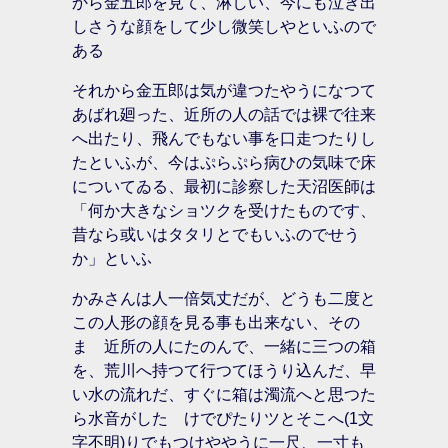
から金五郎を見て、淋しい、今にも泣き出
しさうな顔をして少し微笑しやといふので
ある
それから金五郎は気が違つたやうになつて
あばれ廻った、近所の人の話では裸で往来
へ出たり、飛んでもない事を口走つたりし
たといふが、今はぷらぷら病ひの気味で床
についてゐる、最初に診察した天沼医師は
「何か大きなショツクを受けたものです、
昔なら或いはタタリとでもいふのでせう
か」といふ
かみさんは人一倍気丈だが、どうも二度と
この人形の顔を見る事も出来ない、その
まゝ近所の人にたのんで、一緒に三つの箱
を、荒川へ持つて行つてほうり込んだ、早
い水の流れだ、すぐに箱は濁流へと思つた
ら水音がしたゞけでぴたりツとそこへ(1文
字不明)りでもつけややうに一尺、一寸も