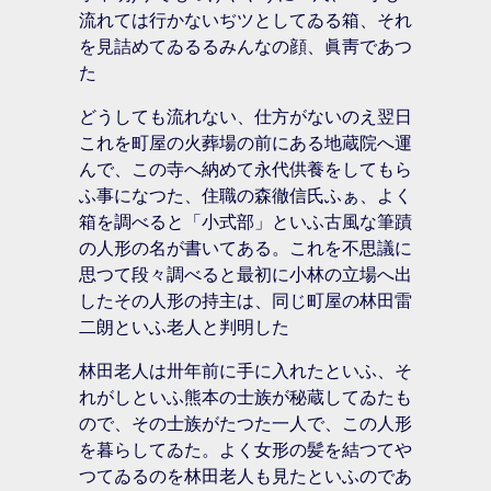
流れては行かないぢツとしてゐる箱、それ
を見詰めてゐるるみんなの顔、眞靑であつ
た
どうしても流れない、仕方がないのえ翌日
これを町屋の火葬場の前にある地蔵院へ運
んで、この寺へ納めて永代供養をしてもら
ふ事になつた、住職の森徹信氏ふぁ、よく
箱を調べると「小式部」といふ古風な筆蹟
の人形の名が書いてある。これを不思議に
思つて段々調べると最初に小林の立場へ出
したその人形の持主は、同じ町屋の林田雷
二朗といふ老人と判明した
林田老人は卅年前に手に入れたといふ、そ
れがしといふ熊本の士族が秘蔵してゐたも
ので、その士族がたつた一人で、この人形
を暮らしてゐた。よく女形の髪を結つてや
つてゐるのを林田老人も見たといふのであ