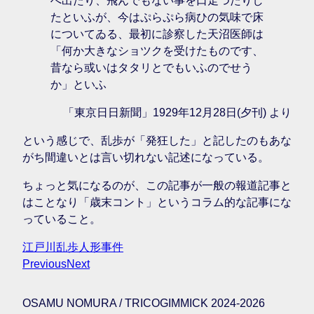
へ出たり、飛んでもない事を口走つたりし
たといふが、今はぷらぷら病ひの気味で床
についてゐる、最初に診察した天沼医師は
「何か大きなショツクを受けたものです、
昔なら或いはタタリとでもいふのでせう
か」といふ
「東京日日新聞」1929年12月28日(夕刊) より
という感じで、乱歩が「発狂した」と記したのもあな
がち間違いとは言い切れない記述になっている。
ちょっと気になるのが、この記事が一般の報道記事と
はことなり「歳末コント」というコラム的な記事にな
っていること。
江戸川乱歩
人形
事件
Previous
Next
OSAMU NOMURA / TRICOGIMMICK 2024-2026