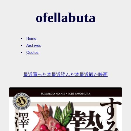
ofellabuta
Home
Archives
Quotes
最近買った本
最近読んだ本
最近観た映画