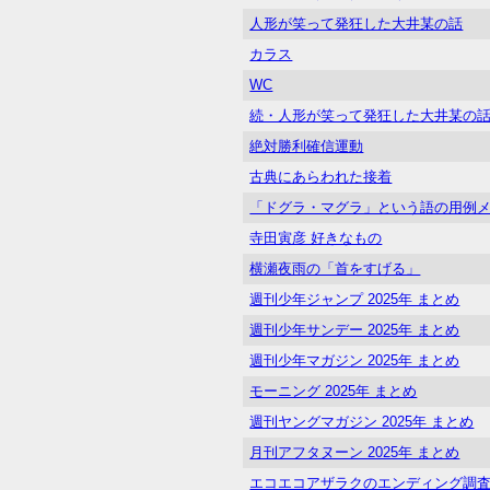
人形が笑って発狂した大井某の話
カラス
WC
続・人形が笑って発狂した大井某の
絶対勝利確信運動
古典にあらわれた接着
「ドグラ・マグラ」という語の用例
寺田寅彦 好きなもの
横瀬夜雨の「首をすげる」
週刊少年ジャンプ 2025年 まとめ
週刊少年サンデー 2025年 まとめ
週刊少年マガジン 2025年 まとめ
モーニング 2025年 まとめ
週刊ヤングマガジン 2025年 まとめ
月刊アフタヌーン 2025年 まとめ
エコエコアザラクのエンディング調