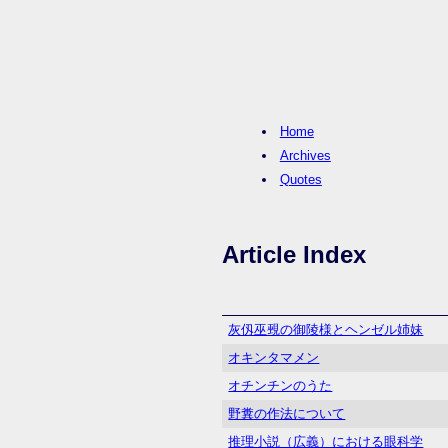
Home
Archives
Quotes
Article Index
灰仭巫覡の御陵様とヘンゼル姉妹
オキンタマメン
オチンチンのうた
野糞の作法について
推理小説（広義）における眼科学